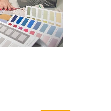
Kunnen wij je informeren?
Ben je nieuwsgierig geworden? Informeer dan naar de mogelijkheden.