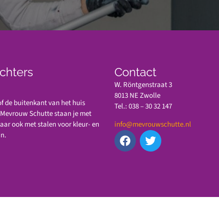
chters
Contact
W. Röntgenstraat 3
8013 NE Zwolle
 de buitenkant van het huis
Tel.: 038 – 30 32 147
n Mevrouw Schutte staan je met
maar ook met stalen voor kleur- en
info@mevrouwschutte.nl
jn.