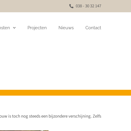
038 - 30 32 147
nsten
Projecten
Nieuws
Contact
uw is toch nog steeds een bijzondere verschijning. Zelfs