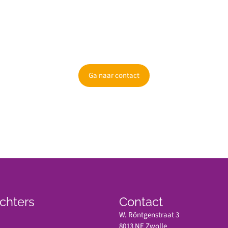
Kunnen wij je informeren?
Ben je nieuwsgierig geworden? Informeer dan naar de mogelijkheden.
Ga naar contact
chters
Contact
W. Röntgenstraat 3
8013 NE Zwolle