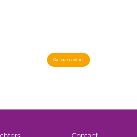
Kunnen wij je informeren?
Ben je nieuwsgierig geworden? Informeer dan naar de mogelijkheden.
Ga naar contact
chters
Contact