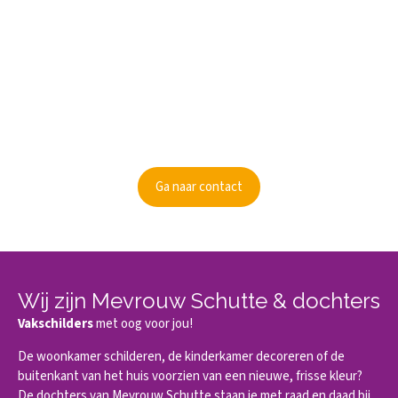
Kunnen wij je informeren?
Ben je nieuwsgierig geworden? Informeer dan naar de
mogelijkheden.
Ga naar contact
Wij zijn Mevrouw Schutte & dochters
Vakschilders
met oog voor jou!
De woonkamer schilderen, de kinderkamer decoreren of de
buitenkant van het huis voorzien van een nieuwe, frisse kleur?
De dochters van Mevrouw Schutte staan je met raad en daad bij.