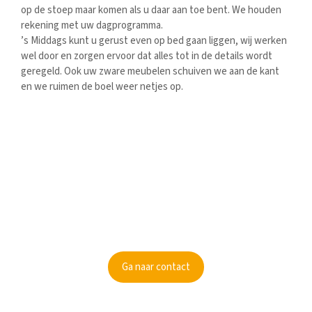
op de stoep maar komen als u daar aan toe bent. We houden
rekening met uw dagprogramma.
’s Middags kunt u gerust even op bed gaan liggen, wij werken
wel door en zorgen ervoor dat alles tot in de details wordt
geregeld. Ook uw zware meubelen schuiven we aan de kant
en we ruimen de boel weer netjes op.
Kunnen wij je informeren?
Ben je nieuwsgierig geworden? Informeer dan naar de
mogelijkheden.
Ga naar contact